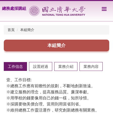
跳
總務處採購組
到
主
要
內
首頁
本組簡介
容
區
本組簡介
工作信念
設置經過
業務介紹
業務內容
壹、工作目標:
※總務工作應有前瞻性的規劃，不斷地創新致遠。
※建立服務的理念，提高服務品質。廉潔奉獻。
※用學校的錢要像用自己的錢一樣，知所珍惜。
※採購要物美價合理。當用則用當省則省。
※維持總務工作靈活運作，研究創新總務有關業務。